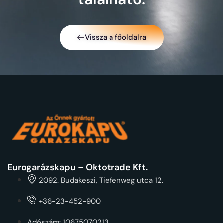
Vissza a főoldalra
Eurogarázskapu – Oktotrade Kft.
2092. Budakeszi, Tiefenweg utca 12.
+36-23-452-900
Adószám: 10675070213